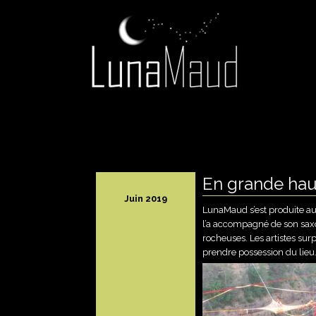
Lunamaud
Acrobate aérienne, artiste aéri
ALLER
AU
CONTENU
PRINCIPAL
En grande hau
Juin 2019
LunaMaud s’est produite au
l’a accompagné de son saxo
rocheuses. Les artistes sur
prendre possession du lieu