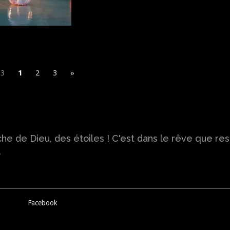
 3
1
2
3
»
che de Dieu, des étoiles ! C'est dans le rêve que re
.
Facebook