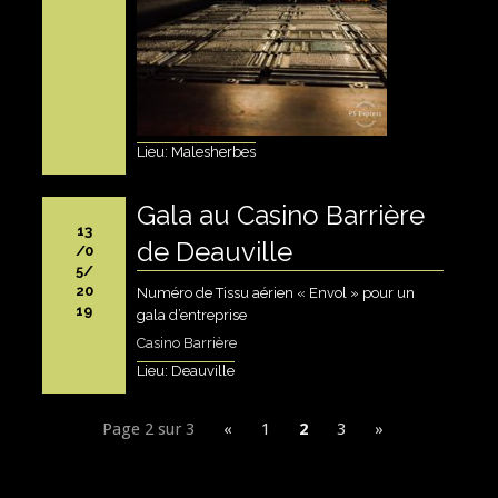
Lieu: Malesherbes
Gala au Casino Barrière
13
de Deauville
/0
5/
20
Numéro de Tissu aérien « Envol » pour un
19
gala d’entreprise
Casino Barrière
Lieu: Deauville
Page 2 sur 3
«
1
2
3
»