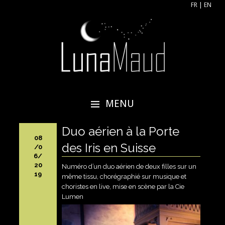
FR
|
EN
Lunamaud
Acrobate aérienne, artiste aérienne,
tissu aérien, cerceau aérien
MENU
ALLER
Duo aérien à la Porte
AU
08
CONTENU
des Iris en Suisse
/0
PRINCIPAL
6/
20
Numéro d’un duo aérien de deux filles sur un
19
même tissu, chorégraphié sur musique et
choristes en live, mise en scène par la Cie
Lumen