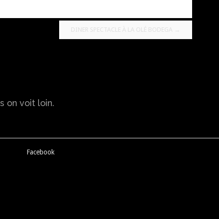
DINER SPECTACLE À LA OLÉ BODEGA
→
 on voit loin.
Facebook