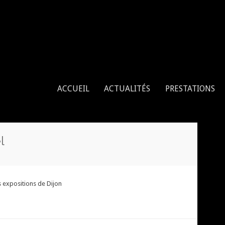
enne, tissu aérien, cerceau aérien
ACCUEIL
ACTUALITÉS
PRESTATIONS
l
 expositions de Dijon