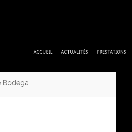
enne, tissu aérien, cerceau aérien
ACCUEIL
ACTUALITÉS
PRESTATIONS
lé Bodega