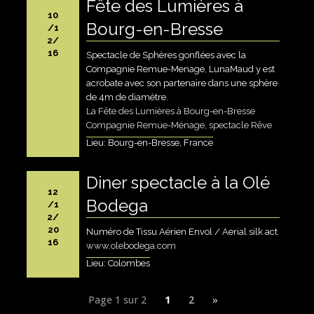
Fête des Lumières à
10
Bourg-en-Bresse
/1
2/
16
Spectacle de Sphères gonflées avec la
Compagnie Remue-Menage, LunaMaud y est
acrobate avec son partenaire dans une sphère
de 4m de diamètre.
La Fête des Lumières à Bourg-en-Bresse
Compagnie Remue-Ménage, spectacle Rêve
Lieu: Bourg-en-Bresse, France
Diner spectacle à la Olé
12
Bodega
/1
2/
20
Numéro de Tissu Aérien Envol / Aerial silk act
16
www.olebodega.com
Lieu: Colombes
Page 1 sur 2
1
2
»