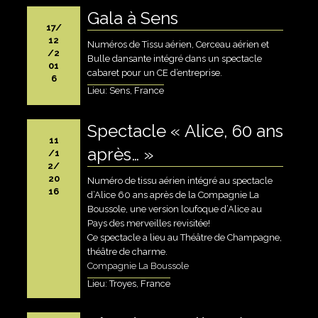
Gala à Sens
17/
12
Numéros de Tissu aérien, Cerceau aérien et
/2
Bulle dansante intégré dans un spectacle
01
cabaret pour un CE d’entreprise.
6
Lieu: Sens, France
Spectacle « Alice, 60 ans
11
après… »
/1
2/
20
Numéro de tissu aérien intégré au spectacle
16
d’Alice 60 ans après de la Compagnie La
Boussole, une version loufoque d’Alice au
Pays des merveilles revisitée!
Ce spectacle a lieu au Théâtre de Champagne,
théâtre de charme.
Compagnie La Boussole
Lieu: Troyes, France