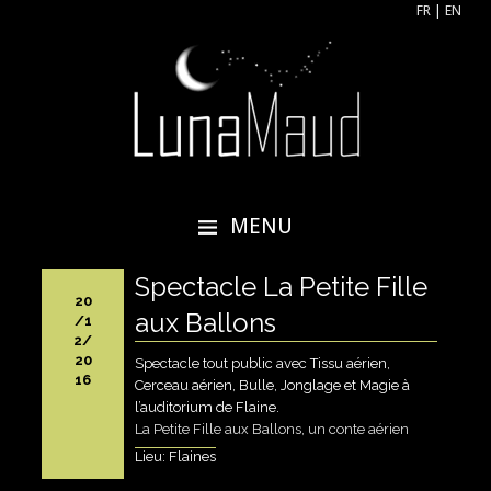
FR
|
EN
Lunamaud
Acrobate aérienne, artiste aérienne,
tissu aérien, cerceau aérien
MENU
ALLER
Spectacle La Petite Fille
AU
20
CONTENU
aux Ballons
/1
PRINCIPAL
2/
20
Spectacle tout public avec Tissu aérien,
16
Cerceau aérien, Bulle, Jonglage et Magie à
l’auditorium de Flaine.
La Petite Fille aux Ballons, un conte aérien
Lieu: Flaines