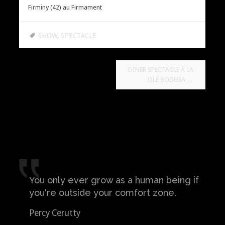
Firminy (42) au Firmament
SHOW
,
SPECTACLE
Navigation
DINER SPECTACLE À LA
OLÉ BODEGA
→
des
articles
You only ever grow as a human being if
you're outside your comfort zone.
Percy Cerutty