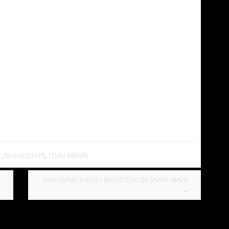
L
,
NOUVELLISTE
,
TISSU AÉRIEN
INAUGURATION DU MICROZOO DE SAINT-MALO
→