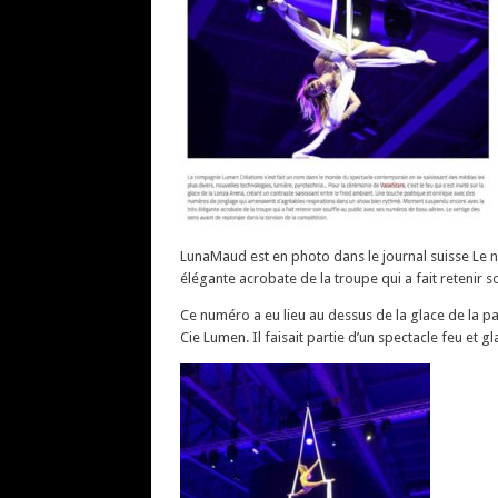
LunaMaud est en photo dans le journal suisse Le no
élégante acrobate de la troupe qui a fait retenir 
Ce numéro a eu lieu au dessus de la glace de la pa
Cie Lumen. Il faisait partie d’un spectacle feu et g