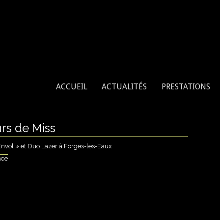
enne, tissu aérien, cerceau aérien
ACCUEIL
ACTUALITÉS
PRESTATIONS
rs de Miss
nvol » et Duo Lazer à Forges-les-Eaux
nce