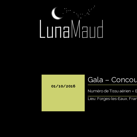
Lunamaud
Acrobate aérienne, artiste aéri
ALLER
AU
CONTENU
PRINCIPAL
Gala – Concou
01/10/2016
Numéro de Tissu aérien « E
Lieu: Forges-les-Eaux, Fra