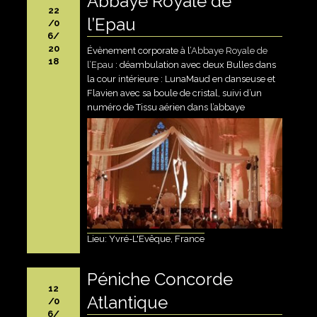
Abbaye Royale de
22
l’Epau
/0
6/
20
Évènement corporate à l’
Abbaye Royale de
18
l’Epau
: déambulation avec deux Bulles dans
la cour intérieure : LunaMaud en danseuse et
Flavien avec sa boule de cristal, suivi d’un
numéro de Tissu aérien dans l’abbaye
Lieu: Yvré-L'Evêque, France
Péniche Concorde
12
Atlantique
/0
6/