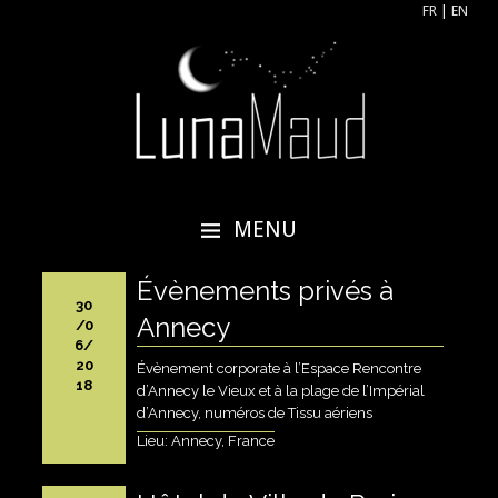
FR
|
EN
Lunamaud
Acrobate aérienne, artiste aérienne,
tissu aérien, cerceau aérien
MENU
ALLER
Évènements privés à
AU
30
CONTENU
Annecy
/0
PRINCIPAL
6/
20
Évènement corporate à l’Espace Rencontre
18
d’Annecy le Vieux et à la plage de l’Impérial
d’Annecy, numéros de Tissu aériens
Lieu: Annecy, France