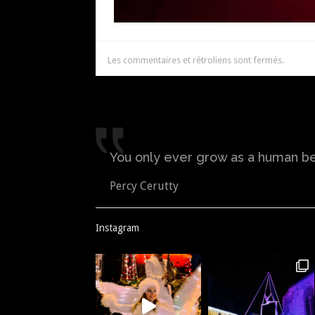
Les commentaires et rétroliens sont fermés.
You only ever grow as a human bei
Percy Cerutty
Instagram