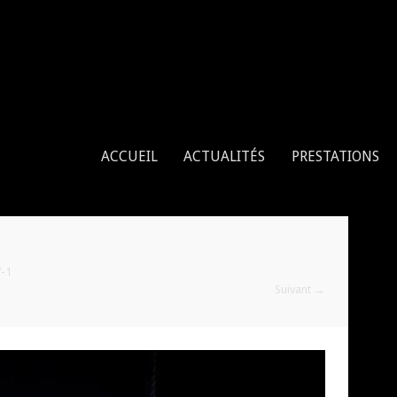
enne, tissu aérien, cerceau aérien
ACCUEIL
ACTUALITÉS
PRESTATIONS
-1
Suivant
→